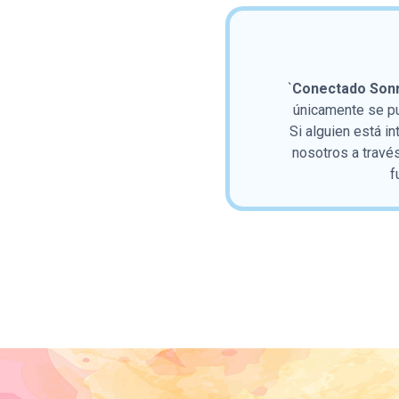
`
Conectado Sonr
únicamente se pue
Si alguien está in
nosotros a travé
f