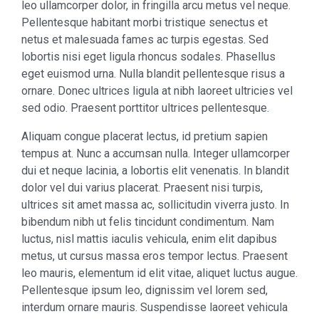
leo ullamcorper dolor, in fringilla arcu metus vel neque.
Pellentesque habitant morbi tristique senectus et
netus et malesuada fames ac turpis egestas. Sed
lobortis nisi eget ligula rhoncus sodales. Phasellus
eget euismod urna. Nulla blandit pellentesque risus a
ornare. Donec ultrices ligula at nibh laoreet ultricies vel
sed odio. Praesent porttitor ultrices pellentesque.
Aliquam congue placerat lectus, id pretium sapien
tempus at. Nunc a accumsan nulla. Integer ullamcorper
dui et neque lacinia, a lobortis elit venenatis. In blandit
dolor vel dui varius placerat. Praesent nisi turpis,
ultrices sit amet massa ac, sollicitudin viverra justo. In
bibendum nibh ut felis tincidunt condimentum. Nam
luctus, nisl mattis iaculis vehicula, enim elit dapibus
metus, ut cursus massa eros tempor lectus. Praesent
leo mauris, elementum id elit vitae, aliquet luctus augue.
Pellentesque ipsum leo, dignissim vel lorem sed,
interdum ornare mauris. Suspendisse laoreet vehicula